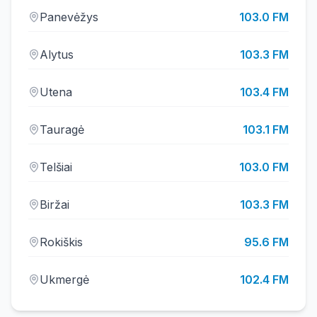
Panevėžys
103.0
FM
Alytus
103.3
FM
Utena
103.4
FM
Tauragė
103.1
FM
Telšiai
103.0
FM
Biržai
103.3
FM
Rokiškis
95.6
FM
Ukmergė
102.4
FM