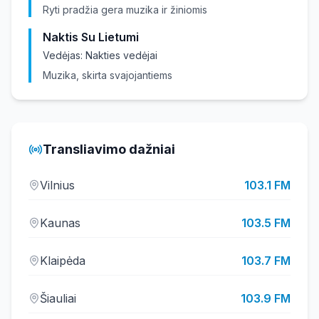
Ryti pradžia gera muzika ir žiniomis
Naktis Su Lietumi
Vedėjas:
Nakties vedėjai
Muzika, skirta svajojantiems
Transliavimo dažniai
Vilnius
103.1
FM
Kaunas
103.5
FM
Klaipėda
103.7
FM
Šiauliai
103.9
FM