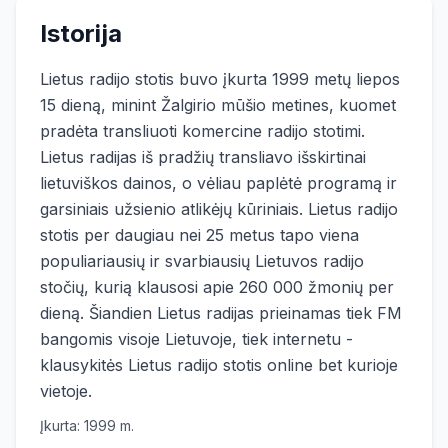
Istorija
Lietus radijo stotis buvo įkurta 1999 metų liepos
15 dieną, minint Žalgirio mūšio metines, kuomet
pradėta transliuoti komercine radijo stotimi.
Lietus radijas iš pradžių transliavo išskirtinai
lietuviškos dainos, o vėliau paplėtė programą ir
garsiniais užsienio atlikėjų kūriniais. Lietus radijo
stotis per daugiau nei 25 metus tapo viena
populiariausių ir svarbiausių Lietuvos radijo
stočių, kurią klausosi apie 260 000 žmonių per
dieną. Šiandien Lietus radijas prieinamas tiek FM
bangomis visoje Lietuvoje, tiek internetu -
klausykitės Lietus radijo stotis online bet kurioje
vietoje.
Įkurta:
1999
m.