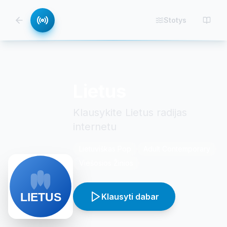
Stotys
Lietus
Klausykite Lietus radijas
internetu
Lietuviškas Pop
Adult Contemporary
Viešosios Žinios
Klausyti dabar