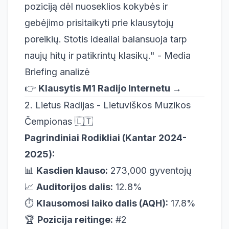
poziciją dėl nuoseklios kokybės ir
gebėjimo prisitaikyti prie klausytojų
poreikių. Stotis idealiai balansuoja tarp
naujų hitų ir patikrintų klasikų." - Media
Briefing analizė
👉
Klausytis M1 Radijo Internetu →
2. Lietus Radijas - Lietuviškos Muzikos
Čempionas 🇱🇹
Pagrindiniai Rodikliai (Kantar 2024-
2025):
📊
Kasdien klauso:
273,000 gyventojų
📈
Auditorijos dalis:
12.8%
⏱️
Klausomosi laiko dalis (AQH):
17.8%
🏆
Pozicija reitinge:
#2