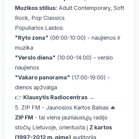
Muzikos stilius:
Adult Contemporary, Soft
Rock, Pop Classics
Populiarios Laidos:
"Ryto zona"
(06:00-10:00) - naujienos ir
muzika
"Verslo diena"
(10:00-14:00) - verslo
naujienos
"Vakaro panorama"
(17:00-19:00) -
dienos apžvalga
👉
Klausytis Radiocentras →
5. ZIP FM - Jaunosios Kartos Balsas 🔥
ZIP FM
- tai viena jauniausiųjų radijo
stočių Lietuvoje, orientuota į
Z kartos
(1997-2012 m. gimę)
auditoriją.