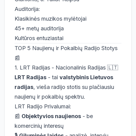
Auditorija:
Klasikinės muzikos mylėtojai
45+ metų auditorija
Kultūros entuziastai
TOP 5 Naujienų ir Pokalbių Radijo Stotys
📰
1. LRT Radijas - Nacionalinis Radijas 🇱🇹
LRT Radijas
- tai
valstybinis Lietuvos
radijas
, vieša radijo stotis su plačiausiu
naujienų ir pokalbių spektru.
LRT Radijo Privalumai:
📰
Objektyvios naujienos
- be
komercinių interesų
🎙️
Giluminės laidos
- analizė, interviu,