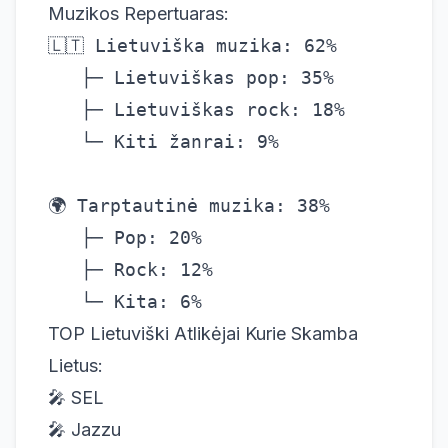
Muzikos Repertuaras:
🇱🇹 Lietuviška muzika: 62%

   ├─ Lietuviškas pop: 35%

   ├─ Lietuviškas rock: 18%

   └─ Kiti žanrai: 9%

🌍 Tarptautinė muzika: 38%

   ├─ Pop: 20%

   ├─ Rock: 12%

TOP Lietuviški Atlikėjai Kurie Skamba
Lietus:
🎤 SEL
🎤 Jazzu