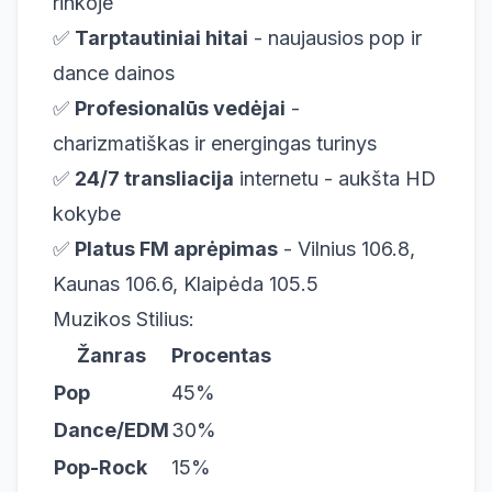
rinkoje
✅
Tarptautiniai hitai
- naujausios pop ir
dance dainos
✅
Profesionalūs vedėjai
-
charizmatiškas ir energingas turinys
✅
24/7 transliacija
internetu - aukšta HD
kokybe
✅
Platus FM aprėpimas
- Vilnius 106.8,
Kaunas 106.6, Klaipėda 105.5
Muzikos Stilius:
Žanras
Procentas
Pop
45%
Dance/EDM
30%
Pop-Rock
15%