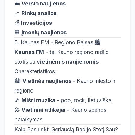
💼
Verslo naujienos
📈
Rinkų analizė
💰
Investicijos
🏢
Įmonių naujienos
5. Kaunas FM - Regiono Balsas 🏙️
Kaunas FM
- tai Kauno regiono radijo
stotis su
vietinėmis naujienomis
.
Charakteristikos:
🏙️
Vietinės naujienos
- Kauno miesto ir
regiono
🎵
Mišri muzika
- pop, rock, lietuviška
🎤
Vietiniai atlikėjai
- Kauno scenos
palaikymas
Kaip Pasirinkti Geriausią Radijo Stotį Sau?