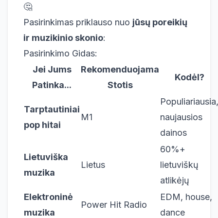
🤔
Pasirinkimas priklauso nuo
jūsų poreikių
ir muzikinio skonio
:
Pasirinkimo Gidas:
Jei Jums
Rekomenduojama
Kodėl?
Patinka...
Stotis
Populiariausia
Tarptautiniai
M1
naujausios
pop hitai
dainos
60%+
Lietuviška
Lietus
lietuviškų
muzika
atlikėjų
Elektroninė
EDM, house,
Power Hit Radio
muzika
dance