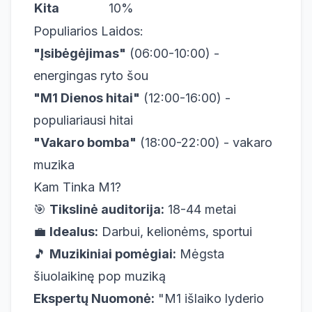
Kita
10%
Populiarios Laidos:
"Įsibėgėjimas"
(06:00-10:00) -
energingas ryto šou
"M1 Dienos hitai"
(12:00-16:00) -
populiariausi hitai
"Vakaro bomba"
(18:00-22:00) - vakaro
muzika
Kam Tinka M1?
🎯
Tikslinė auditorija:
18-44 metai
💼
Idealus:
Darbui, kelionėms, sportui
🎵
Muzikiniai pomėgiai:
Mėgsta
šiuolaikinę pop muziką
Ekspertų Nuomonė:
"M1 išlaiko lyderio