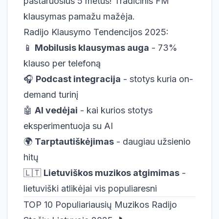
pastaruosius 5 metus! Tradicinis FM
klausymas pamažu mažėja.
Radijo Klausymo Tendencijos 2025:
📱
Mobilusis klausymas auga
- 73%
klauso per telefoną
🎧
Podcast integracija
- stotys kuria on-
demand turinį
🤖
AI vedėjai
- kai kurios stotys
eksperimentuoja su AI
🌍
Tarptautiškėjimas
- daugiau užsienio
hitų
🇱🇹
Lietuviškos muzikos atgimimas
-
lietuviški atlikėjai vis populiaresni
TOP 10 Populiariausių Muzikos Radijo