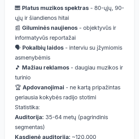
🎹
Platus muzikos spektras
- 80-ųjų, 90-
ųjų ir šiandienos hitai
📰
Giluminės naujienos
- objektyvūs ir
informatyvūs reportažai
🗣️
Pokalbių laidos
- interviu su įžymiomis
asmenybėmis
🎵
Mažiau reklamos
- daugiau muzikos ir
turinio
🏆
Apdovanojimai
- ne kartą pripažintas
geriausia kokybės radijo stotimi
Statistika:
Auditorija:
35-64 metų (pagrindinis
segmentas)
Kasdienė auditorija:
~120,000