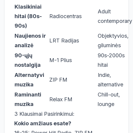
Klasikiniai
Adult
hitai (80s-
Radiocentras
contemporary
90s)
Naujienos ir
Objektyvios,
LRT Radijas
analizė
giluminės
90-ųjų
90s-2000s
M-1 Plius
nostalgija
hitai
Alternatyvi
Indie,
ZIP FM
muzika
alternative
Raminanti
Chill-out,
Relax FM
muzika
lounge
3 Klausimai Pasirinkimui:
Kokio amžiaus esate?
16-25: Power Hit Radio, ZIP FM