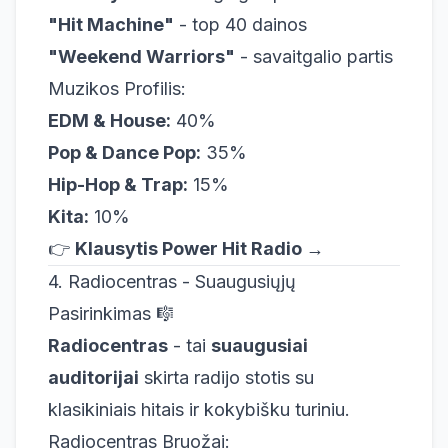
"Hit Machine"
- top 40 dainos
"Weekend Warriors"
- savaitgalio partis
Muzikos Profilis:
EDM & House:
40%
Pop & Dance Pop:
35%
Hip-Hop & Trap:
15%
Kita:
10%
👉
Klausytis Power Hit Radio →
4. Radiocentras - Suaugusiųjų
Pasirinkimas 🎼
Radiocentras
- tai
suaugusiai
auditorijai
skirta radijo stotis su
klasikiniais hitais ir kokybišku turiniu.
Radiocentras Bruožai: