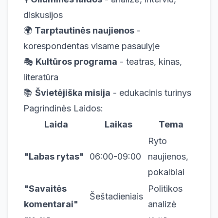
diskusijos
🌍
Tarptautinės naujienos
-
korespondentas visame pasaulyje
🎭
Kultūros programa
- teatras, kinas,
literatūra
📚
Švietėjiška misija
- edukacinis turinys
Pagrindinės Laidos:
Laida
Laikas
Tema
Ryto
"Labas rytas"
06:00-09:00
naujienos,
pokalbiai
"Savaitės
Politikos
Šeštadieniais
komentarai"
analizė