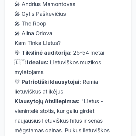
🎤 Andrius Mamontovas
🎤 Gytis Paškevičius
🎤 The Roop
🎤 Alina Orlova
Kam Tinka Lietus?
🎯
Tikslinė auditorija:
25-54 metai
🇱🇹
Idealus:
Lietuviškos muzikos
mylėtojams
💚
Patriotiški klausytojai:
Remia
lietuviškus atlikėjus
Klausytojų Atsiliepimas:
"Lietus -
vienintelė stotis, kur galiu girdėti
naujausius lietuviškus hitus ir senas
mėgstamas dainas. Puikus lietuviškos