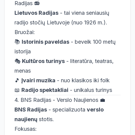
Radijas 📻
Lietuvos Radijas
- tai viena seniausių
radijo stočių Lietuvoje (nuo 1926 m.).
Bruožai:
📚
Istorinis paveldas
- beveik 100 metų
istorija
🎭
Kultūros turinys
- literatūra, teatras,
menas
🎵
Įvairi muzika
- nuo klasikos iki folk
📖
Radijo spektakliai
- unikalus turinys
4. BNS Radijas - Verslo Naujienos 💼
BNS Radijas
- specializuota
verslo
naujienų
stotis.
Fokusas: