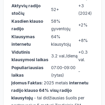
Aktyvių radijo
+3
52+
stočių
(2024)
Kasdien klauso
58%
+2%
radijo
gyventojų
Klausymas
64%
+8%
internetu
klausytojų
Vidutinis
+0.3
3.2 val./dieną
klausymosi laikas
val.
Populiariausias
07:00-09:00
-
laikas
(rytas)
Įdomus Faktas:
2025 metais
internetu
radijo klauso 64% visų radijo
klausytojų
- tai didžiausias šuolis per