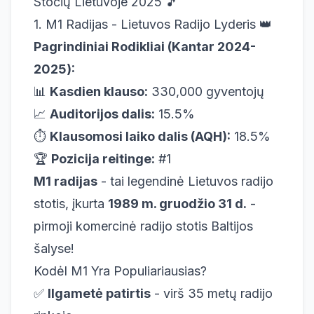
Stočių Lietuvoje 2025 🎵
1. M1 Radijas - Lietuvos Radijo Lyderis 👑
Pagrindiniai Rodikliai (Kantar 2024-
2025):
📊
Kasdien klauso:
330,000 gyventojų
📈
Auditorijos dalis:
15.5%
⏱️
Klausomosi laiko dalis (AQH):
18.5%
🏆
Pozicija reitinge:
#1
M1 radijas
- tai legendinė Lietuvos radijo
stotis, įkurta
1989 m. gruodžio 31 d.
-
pirmoji komercinė radijo stotis Baltijos
šalyse!
Kodėl M1 Yra Populiariausias?
✅
Ilgametė patirtis
- virš 35 metų radijo