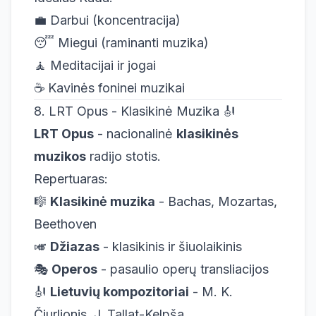
💼 Darbui (koncentracija)
😴 Miegui (raminanti muzika)
🧘 Meditacijai ir jogai
☕ Kavinės foninei muzikai
8. LRT Opus - Klasikinė Muzika 🎻
LRT Opus
- nacionalinė
klasikinės
muzikos
radijo stotis.
Repertuaras:
🎼
Klasikinė muzika
- Bachas, Mozartas,
Beethoven
🎺
Džiazas
- klasikinis ir šiuolaikinis
🎭
Operos
- pasaulio operų transliacijos
🎻
Lietuvių kompozitoriai
- M. K.
Čiurlionis, J. Tallat-Kelpša