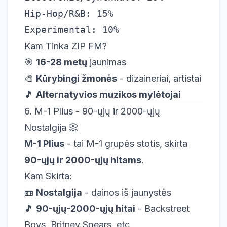
Hip-Hop/R&B: 15%

Kam Tinka ZIP FM?
🎯
16-28 metų
jaunimas
🎨
Kūrybingi žmonės
- dizaineriai, artistai
🎵
Alternatyvios muzikos mylėtojai
6. M-1 Plius - 90-ųjų ir 2000-ųjų
Nostalgija 📀
M-1 Plius
- tai M-1 grupės stotis, skirta
90-ųjų ir 2000-ųjų hitams
.
Kam Skirta:
📼
Nostalgija
- dainos iš jaunystės
🎵
90-ųjų-2000-ųjų hitai
- Backstreet
Boys, Britney Spears, etc.