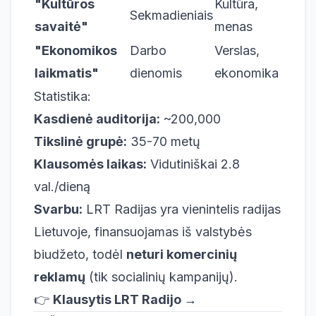
"Kultūros
Kultūra,
Sekmadieniais
savaitė"
menas
"Ekonomikos
Darbo
Verslas,
laikmatis"
dienomis
ekonomika
Statistika:
Kasdienė auditorija:
~200,000
Tikslinė grupė:
35-70 metų
Klausomės laikas:
Vidutiniškai 2.8
val./dieną
Svarbu:
LRT Radijas yra vienintelis radijas
Lietuvoje, finansuojamas iš valstybės
biudžeto, todėl
neturi komercinių
reklamų
(tik socialinių kampanijų).
👉
Klausytis LRT Radijo →