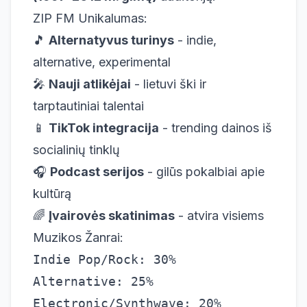
ZIP FM Unikalumas:
🎵
Alternatyvus turinys
- indie,
alternative, experimental
🎤
Nauji atlikėjai
- lietuvi ški ir
tarptautiniai talentai
📱
TikTok integracija
- trending dainos iš
socialinių tinklų
🎧
Podcast serijos
- gilūs pokalbiai apie
kultūrą
🌈
Įvairovės skatinimas
- atvira visiems
Muzikos Žanrai:
Indie Pop/Rock: 30%

Alternative: 25%

Electronic/Synthwave: 20%
