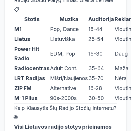
Radijo Stočių Palyginimas: Greita Lentelė
📋
Stotis
Muzika
Auditorija
Rekla
M1
Pop, Dance
18-44
Viduti
Lietus
Lietuviška
25-54
Viduti
Power Hit
EDM, Pop
16-30
Daug
Radio
Radiocentras
Adult Cont.
35-64
Maža
LRT Radijas
Mišri/Naujienos
35-70
Nėra
ZIP FM
Alternative
16-28
Viduti
M-1 Plius
90s-2000s
30-50
Viduti
Kaip Klausytis Šių Radijo Stočių Internetu?
🌐
Visi Lietuvos radijo stotys prieinamos