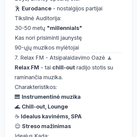
🕺
Eurodance
- nostalgijos partijai
Tikslinė Auditorija:
30-50 metų
"millennials"
Kas nori prisiminti jaunystę
90-ųjų muzikos mylėtojai
7. Relax FM - Atsipalaidavimo Oazė 🧘
Relax FM
- tai
chill-out
radijo stotis su
raminančia muzika.
Charakteristikos:
🎹
Instrumentinė muzika
🌊
Chill-out, Lounge
☕
Idealus kavinėms, SPA
😌
Streso mažinimas
Idealus Kada: