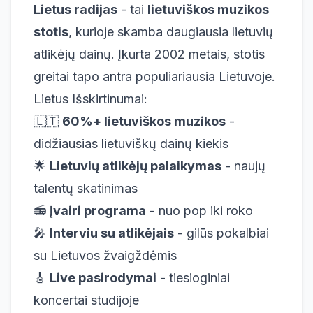
Lietus radijas
- tai
lietuviškos muzikos
stotis
, kurioje skamba daugiausia lietuvių
atlikėjų dainų. Įkurta 2002 metais, stotis
greitai tapo antra populiariausia Lietuvoje.
Lietus Išskirtinumai:
🇱🇹
60%+ lietuviškos muzikos
-
didžiausias lietuviškų dainų kiekis
🌟
Lietuvių atlikėjų palaikymas
- naujų
talentų skatinimas
📻
Įvairi programa
- nuo pop iki roko
🎤
Interviu su atlikėjais
- gilūs pokalbiai
su Lietuvos žvaigždėmis
🎸
Live pasirodymai
- tiesioginiai
koncertai studijoje