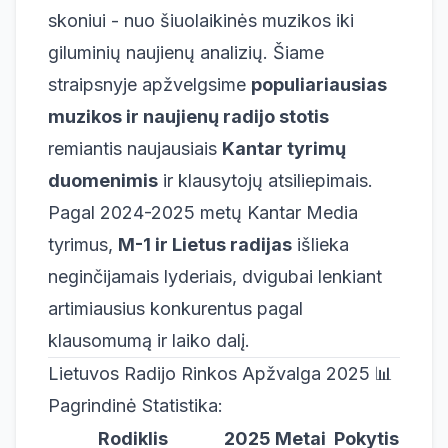
skoniui - nuo šiuolaikinės muzikos iki
giluminių naujienų analizių. Šiame
straipsnyje apžvelgsime
populiariausias
muzikos ir naujienų radijo stotis
remiantis naujausiais
Kantar tyrimų
duomenimis
ir klausytojų atsiliepimais.
Pagal 2024-2025 metų Kantar Media
tyrimus,
M-1 ir Lietus radijas
išlieka
neginčijamais lyderiais, dvigubai lenkiant
artimiausius konkurentus pagal
klausomumą ir laiko dalį.
Lietuvos Radijo Rinkos Apžvalga 2025 📊
Pagrindinė Statistika:
Rodiklis
2025 Metai
Pokytis