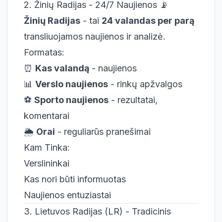
2. Žinių Radijas - 24/7 Naujienos 📡
Žinių Radijas
- tai
24 valandas per parą
transliuojamos naujienos ir analizė.
Formatas:
⏰
Kas valandą
- naujienos
📊
Verslo naujienos
- rinkų apžvalgos
⚽
Sporto naujienos
- rezultatai,
komentarai
🌦️
Orai
- reguliarūs pranešimai
Kam Tinka:
Verslininkai
Kas nori būti informuotas
Naujienos entuziastai
3. Lietuvos Radijas (LR) - Tradicinis