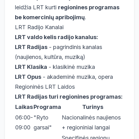
leidžia LRT kurti
regionines programas
be komercinių apribojimų
.
LRT Radijo Kanalai
LRT valdo kelis radijo kanalus:
LRT Radijas
- pagrindinis kanalas
(naujienos, kultūra, muziką)
LRT Klasika
- klasikinė muzika
LRT Opus
- akademinė muzika, opera
Regioninės LRT Laidos
LRT Radijas turi regionines programas:
Laikas
Programa
Turinys
06:00-
"Ryto
Nacionalinės naujienos
09:00
garsai"
+ regioniniai langai
Specifinės regionų