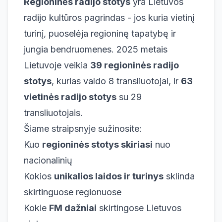
Regioninės radijo stotys
yra Lietuvos
radijo kultūros pagrindas - jos kuria vietinį
turinį, puoselėja regioninę tapatybę ir
jungia bendruomenes. 2025 metais
Lietuvoje veikia
39 regioninės radijo
stotys
, kurias valdo 8 transliuotojai, ir
63
vietinės radijo stotys
su 29
transliuotojais.
Šiame straipsnyje sužinosite:
Kuo
regioninės stotys skiriasi
nuo
nacionalinių
Kokios
unikalios laidos ir turinys
sklinda
skirtinguose regionuose
Kokie
FM dažniai
skirtingose Lietuvos