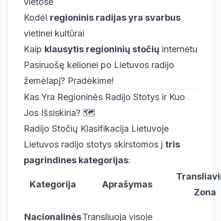
vietose
Kodėl
regioninis radijas yra svarbus
vietinei kultūrai
Kaip
klausytis regioninių stočių
internetu
Pasiruošę kelionei po Lietuvos radijo
žemėlapį? Pradėkime!
Kas Yra Regioninės Radijo Stotys ir Kuo
Jos Išsiskiria? 🗺️
Radijo Stočių Klasifikacija Lietuvoje
Lietuvos radijo stotys skirstomos į
tris
pagrindines kategorijas
:
Transliav
Kategorija
Aprašymas
Zona
Nacionalinės
Transliuoja visoje