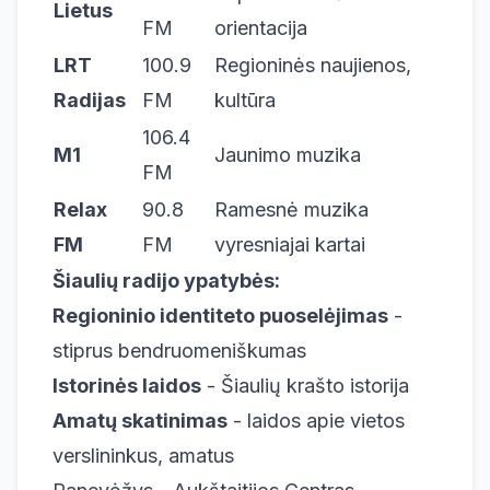
Lietus
FM
orientacija
LRT
100.9
Regioninės naujienos,
Radijas
FM
kultūra
106.4
M1
Jaunimo muzika
FM
Relax
90.8
Ramesnė muzika
FM
FM
vyresniajai kartai
Šiaulių radijo ypatybės:
Regioninio identiteto puoselėjimas
-
stiprus bendruomeniškumas
Istorinės laidos
- Šiaulių krašto istorija
Amatų skatinimas
- laidos apie vietos
verslininkus, amatus