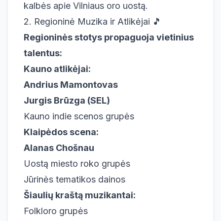
kalbės apie Vilniaus oro uostą.
2. Regioninė Muzika ir Atlikėjai 🎵
Regioninės stotys propaguoja vietinius
talentus:
Kauno atlikėjai:
Andrius Mamontovas
Jurgis Brūzga (SEL)
Kauno indie scenos grupės
Klaipėdos scena:
Alanas Chošnau
Uostą miesto roko grupės
Jūrinės tematikos dainos
Šiaulių kraštą muzikantai:
Folkloro grupės