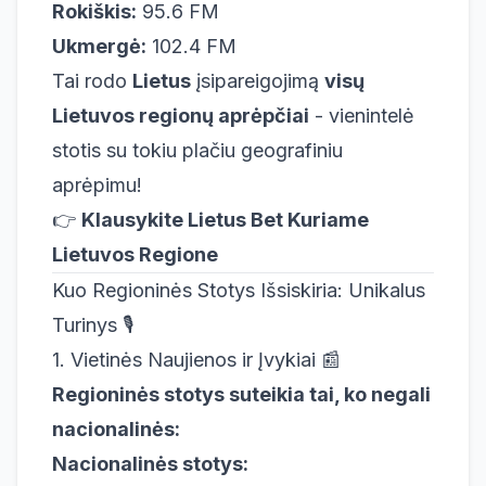
Rokiškis:
95.6 FM
Ukmergė:
102.4 FM
Tai rodo
Lietus
įsipareigojimą
visų
Lietuvos regionų aprėpčiai
- vienintelė
stotis su tokiu plačiu geografiniu
aprėpimu!
👉
Klausykite Lietus Bet Kuriame
Lietuvos Regione
Kuo Regioninės Stotys Išsiskiria: Unikalus
Turinys 🎙️
1. Vietinės Naujienos ir Įvykiai 📰
Regioninės stotys suteikia tai, ko negali
nacionalinės:
Nacionalinės stotys: