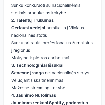
Sunku konkuruoti su nacionalinėmis
stotimis produkcijos kokybe
2. Talentų Trūkumas
Geriausi vedėjai
persikel ia į Vilniaus
nacionalines stotis
Sunku pritraukti profes ionalius žurnalistus
į regionus
Mokymo ir plėtros apribojimai
3. Technologiniai Iššūkiai
Senesne įranga
nei nacionalinės stotys
Vėluojantis skaitmeninimas
Mažesnė streaming kokybė
4. Jaunimo Nutolimas
Jaunimas renkasi Spotify, podcastus