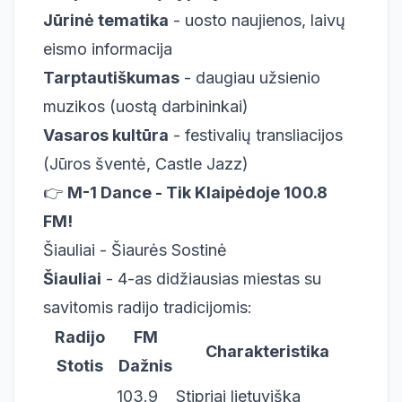
Jūrinė tematika
- uosto naujienos, laivų
eismo informacija
Tarptautiškumas
- daugiau užsienio
muzikos (uostą darbininkai)
Vasaros kultūra
- festivalių transliacijos
(Jūros šventė, Castle Jazz)
👉
M-1 Dance - Tik Klaipėdoje 100.8
FM!
Šiauliai - Šiaurės Sostinė
Šiauliai
- 4-as didžiausias miestas su
savitomis radijo tradicijomis:
Radijo
FM
Charakteristika
Stotis
Dažnis
103.9
Stipriai lietuviška