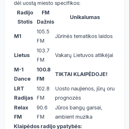
dėl uostą miesto specifikos:
Radijo
FM
Unikalumas
Stotis
Dažnis
105.5
M1
Jūrinės tematikos laidos
FM
103.7
Lietus
Vakarų Lietuvos atlikėjai
FM
M-1
100.8
TIKTAI KLAIPĖDOJE!
Dance
FM
LRT
102.8
Uosto naujienos, jūrų oru
Radijas
FM
prognozės
Relax
90.6
Jūros bangų garsai,
FM
FM
ambient muzika
Klaipėdos radijo ypatybės: