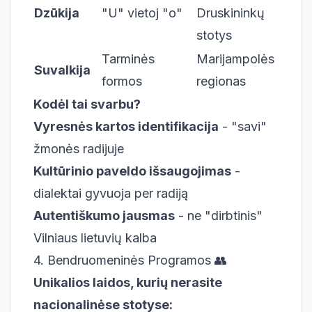
Dzūkija
"U" vietoj "o"
Druskininkų
stotys
Tarminės
Marijampolės
Suvalkija
formos
regionas
Kodėl tai svarbu?
Vyresnės kartos identifikacija
- "savi"
žmonės radijuje
Kultūrinio paveldo išsaugojimas
-
dialektai gyvuoja per radiją
Autentiškumo jausmas
- ne "dirbtinis"
Vilniaus lietuvių kalba
4. Bendruomeninės Programos 👥
Unikalios laidos, kurių nerasite
nacionalinėse stotyse: