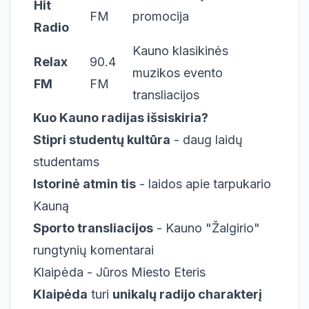
Hit
FM
promocija
Radio
Kauno klasikinės
Relax
90.4
muzikos evento
FM
FM
transliacijos
Kuo Kauno radijas išsiskiria?
Stipri studentų kultūra
- daug laidų
studentams
Istorinė atmin tis
- laidos apie tarpukario
Kauną
Sporto transliacijos
- Kauno "Žalgirio"
rungtynių komentarai
Klaipėda - Jūros Miesto Eteris
Klaipėda
turi
unikalų radijo charakterį