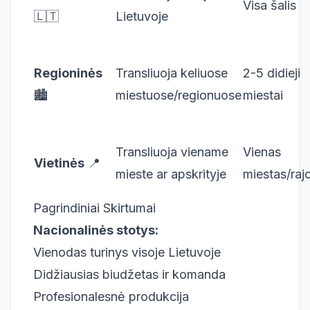
Visa šalis
🇱🇹
Lietuvoje
Regioninės
Transliuoja keliuose
2-5 didieji
🏙️
miestuose/regionuose
miestai
Transliuoja viename
Vienas
Vietinės
📍
mieste ar apskrityje
miestas/raj
Pagrindiniai Skirtumai
Nacionalinės stotys:
Vienodas turinys visoje Lietuvoje
Didžiausias biudžetas ir komanda
Profesionalesnė produkcija