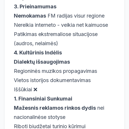
3. Prieinamumas
Nemokamas
FM radijas visur regione
Nereikia interneto - veikia net kaimuose
Patikimas ekstremaliose situacijose
(audros, nelaimės)
4. Kultūrinis Indėlis
Dialektų išsaugojimas
Regioninės muzikos propagavimas
Vietos istorijos dokumentavimas
Iššūkiai ❌
1. Finansiniai Sunkumai
Mažesnis reklamos rinkos dydis
nei
nacionalinėse stotyse
Riboti biudžetai turinio kūrimui