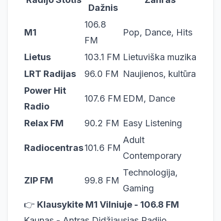
Dažnis
106.8
M1
Pop, Dance, Hits
FM
Lietus
103.1 FM
Lietuviška muzika
LRT Radijas
96.0 FM
Naujienos, kultūra
Power Hit
107.6 FM
EDM, Dance
Radio
Relax FM
90.2 FM
Easy Listening
Adult
Radiocentras
101.6 FM
Contemporary
Technologija,
ZIP FM
99.8 FM
Gaming
👉
Klausykite M1 Vilniuje - 106.8 FM
Kaunas - Antras Didžiausias Radijo