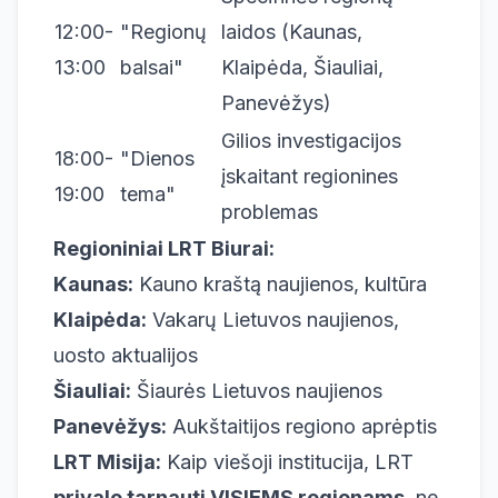
12:00-
"Regionų
laidos (Kaunas,
13:00
balsai"
Klaipėda, Šiauliai,
Panevėžys)
Gilios investigacijos
18:00-
"Dienos
įskaitant regionines
19:00
tema"
problemas
Regioniniai LRT Biurai:
Kaunas:
Kauno kraštą naujienos, kultūra
Klaipėda:
Vakarų Lietuvos naujienos,
uosto aktualijos
Šiauliai:
Šiaurės Lietuvos naujienos
Panevėžys:
Aukštaitijos regiono aprėptis
LRT Misija:
Kaip viešoji institucija, LRT
privalo tarnauti VISIEMS regionams
, ne