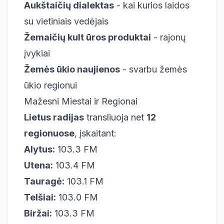
Aukštaičių dialektas
- kai kurios laidos
su vietiniais vedėjais
Žemaičių kult ūros produktai
- rajonų
įvykiai
Žemės ūkio naujienos
- svarbu žemės
ūkio regionui
Mažesni Miestai ir Regionai
Lietus radijas
transliuoja net
12
regionuose
, įskaitant:
Alytus:
103.3 FM
Utena:
103.4 FM
Tauragė:
103.1 FM
Telšiai:
103.0 FM
Biržai:
103.3 FM