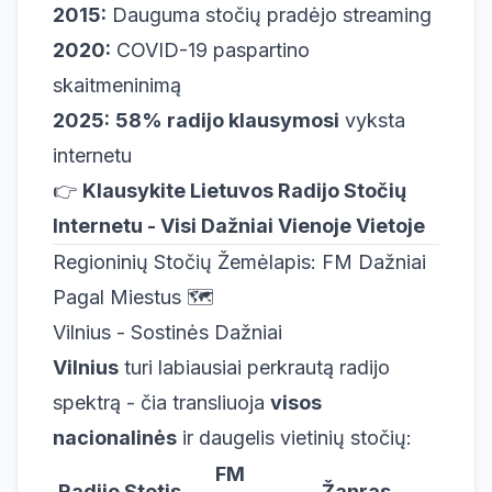
2015:
Dauguma stočių pradėjo streaming
2020:
COVID-19 paspartino
skaitmeninimą
2025:
58% radijo klausymosi
vyksta
internetu
👉
Klausykite Lietuvos Radijo Stočių
Internetu - Visi Dažniai Vienoje Vietoje
Regioninių Stočių Žemėlapis: FM Dažniai
Pagal Miestus 🗺️
Vilnius - Sostinės Dažniai
Vilnius
turi labiausiai perkrautą radijo
spektrą - čia transliuoja
visos
nacionalinės
ir daugelis vietinių stočių:
FM
Radijo Stotis
Žanras