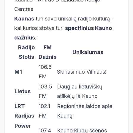
Centras
Kaunas
turi savo unikalią radijo kultūrą -
kai kurios stotys turi
specifinius Kauno
dažnius
:
Radijo
FM
Unikalumas
Stotis
Dažnis
106.6
M1
Skiriasi nuo Vilniaus!
FM
103.5
Daugiau lietuviškų
Lietus
FM
atlikėjų iš Kauno
LRT
102.1
Regioninės laidos apie
Radijas
FM
Kauną
Power
107.4
Kauno klubų scenos