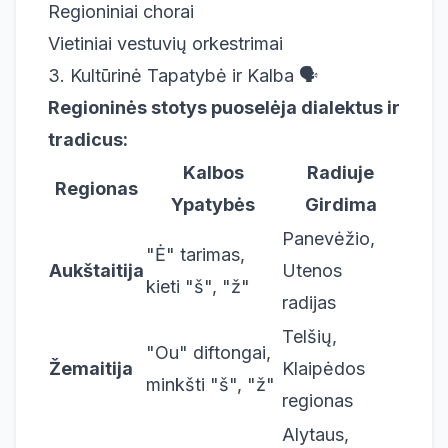
Regioniniai chorai
Vietiniai vestuvių orkestrimai
3. Kultūrinė Tapatybė ir Kalba 🗣️
Regioninės stotys puoselėja dialektus ir
tradicus:
Kalbos
Radiuje
Regionas
Ypatybės
Girdima
Panevėžio,
"Ė" tarimas,
Aukštaitija
Utenos
kieti "š", "ž"
radijas
Telšių,
"Ou" diftongai,
Žemaitija
Klaipėdos
minkšti "š", "ž"
regionas
Alytaus,