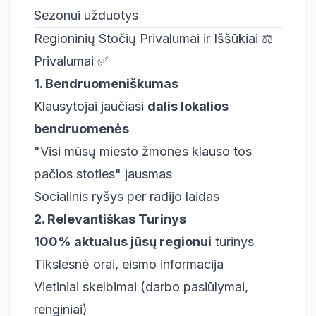
Sezonui užduotys
Regioninių Stočių Privalumai ir Iššūkiai ⚖️
Privalumai ✅
1. Bendruomeniškumas
Klausytojai jaučiasi
dalis lokalios
bendruomenės
"Visi mūsų miesto žmonės klauso tos
pačios stoties" jausmas
Socialinis ryšys per radijo laidas
2. Relevantiškas Turinys
100% aktualus jūsų regionui
turinys
Tikslesnė orai, eismo informacija
Vietiniai skelbimai (darbo pasiūlymai,
renginiai)