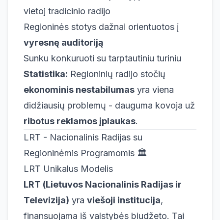
vietoj tradicinio radijo
Regioninės stotys dažnai orientuotos į
vyresnę auditoriją
Sunku konkuruoti su tarptautiniu turiniu
Statistika:
Regioninių radijo stočių
ekonominis nestabilumas
yra viena
didžiausių problemų - dauguma kovoja už
ribotus reklamos įplaukas
.
LRT - Nacionalinis Radijas su
Regioninėmis Programomis 🏛️
LRT Unikalus Modelis
LRT (Lietuvos Nacionalinis Radijas ir
Televizija)
yra
viešoji institucija
,
finansuojama iš valstybės biudžeto. Tai