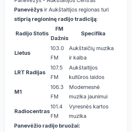
Panevėžys - Aukštaitijos Centras
Panevėžys
ir Aukštaitijos regionas turi
stiprią regioninę radijo tradiciją
:
FM
Radijo Stotis
Specifika
Dažnis
103.0
Aukštaičių muzika
Lietus
FM
ir kalba
107.5
Aukštaitijos
LRT Radijas
FM
kultūros laidos
106.3
Modernesnė
M1
FM
muzika jaunimui
101.4
Vyresnės kartos
Radiocentras
FM
muzika
Panevėžio radijo bruožai: